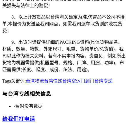
关损失与法律上的赔偿！
8、以上开放货品以台湾海关确定为准,仿冒品本公司不接
单,本报价为货送至我司网点，如需我司派车取货则酌收提货
费；
9、出货时请提供详细的PACKING资料(具体货物品名、
材质、数量、箱数、外箱尺寸、毛重、货物单价/总货值)，我
司以此作为报关资料，若有不实申报内容，责自负，例如所出
货物为机器需提供(机器型号、规格、厂牌、用途、功率)，布
匹需提供(长度、幅度、成份、织法、用途)。
Tags关键词:
台湾物流
台湾快递
台湾空运
门到门台湾专递
与台湾专线相关信息
·
暂时没有数据
给我们打电话