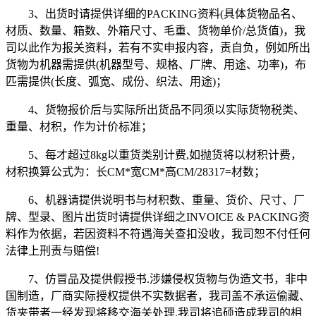
3、出货时请提供详细的PACKING资料(具体货物品名、
材质、数量、箱数、外箱尺寸、毛重、货物单价/总货值)，我
司以此作为报关资料，若有不实申报内容，责自负，例如所出
货物为机器需提供(机器型号、规格、厂牌、用途、功率)，布
匹需提供(长度、弧宽、成份、织法、用途)；
4、货物报价后与实际所出货品不同须以实际货物税类、
重量、材积，作为计价标准；
5、每才超过8kg以重货类别计费,如抛货将以材积计费，
材积换算公式为：长CM*宽CM*高CM/28317=材数；
6、机器请提供说明书与材积数、重量、货价、尺寸、厂
牌、型录、图片出货时请提供详细之INVOICE & PACKING资
料作为依据，若因资料不符遇海关查扣没收，我司恕不付任何
法律上刑责与赔偿!
7、仿冒品及提供假授书.涉嫌侵权货物与伪造文书，非中
国制造，厂商实际授权提供不实数据者，我司盖不承运偷藏、
货夹带者一经发现将移交海关处理.我司将追硕造成我司的相