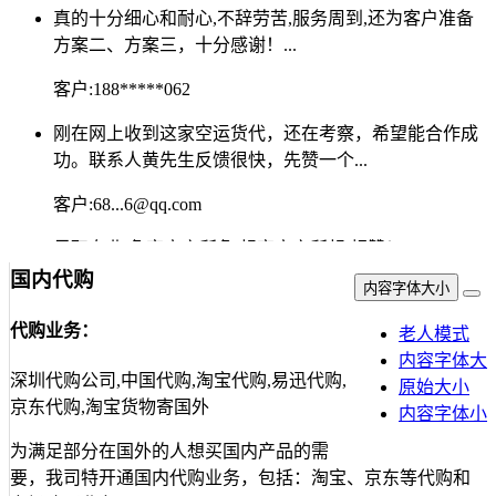
方案二、方案三，十分感谢！...
客户:188*****062
刚在网上收到这家空运货代，还在考察，希望能合作成
功。联系人黄先生反馈很快，先赞一个...
客户:68...6@qq.com
尽职专业,急客户之所急,想客户之所想,超赞！...
客户:zhaomu***
国内代购
内容字体大小
还没合作，但很专业,从L/C到原产国证明，都介绍得很
代购业务：
老人模式
清楚...
内容字体大
深圳代购公司,中国代购,淘宝代购,易迅代购,
客户:iamjuliet***
原始大小
京东代购,淘宝货物寄国外
内容字体小
专业爆棚！很值得合作的公司！通过沟通和交流能第一
为满足部分在国外的人想买国内产品的需
时间解决问题，并且非常精准！赞！
要，我司特开通国内代购业务，包括：淘宝、京东等代购和