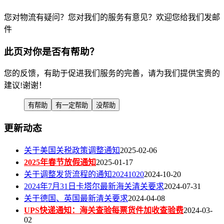
您对物流有疑问？您对我们的服务有意见？欢迎您给我们发邮
客户:iamjuliet***
件
真的十分细心和耐心,不辞劳苦,服务周到,还为客户准备
方案二、方案三，十分感谢！...
此页对你是否有帮助？
客户:188*****062
您的反馈，有助于促进我们服务的完善，请为我们提供宝贵的
建议!谢谢！
刚在网上收到这家空运货代，还在考察，希望能合作成
功。联系人黄先生反馈很快，先赞一个...
有帮助
有一定帮助
没帮助
客户:68...6@qq.com
更新动态
尽职专业,急客户之所急,想客户之所想,超赞！...
关于美国关税政策调整通知
2025-02-06
客户:zhaomu***
2025年春节放假通知
2025-01-17
关于调整发货流程的通知20241020
2024-10-20
还没合作，但很专业,从L/C到原产国证明，都介绍得很
2024年7月31日卡塔尔最新海关清关要求
2024-07-31
清楚...
关于德国、英国最新清关要求
2024-04-08
UPS快递通知：海关查验每票货件加收查验费
2024-03-
客户:iamjuliet***
02