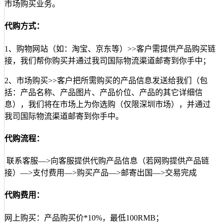
客户:spawnzk
市场购买业务。
服务很好,有问必答,很好的帮我想方案,箱单出来会继续
代购方式：
联系的，谢谢
1、购物网站（如：淘宝、京东等）>>客户需提供产品购买链
客户:llnx2000
接，我们帮你购买并通过我司国际物流渠道邮寄到你手中；
拿以前使用的几家货代公司比较，我发现...
2、市场购买>>客户把所需购买的产品信息发送给我们（包
括：产品名称、产品图片、产品价位、产品的其它详细信
客户:risi***3428
息），我们将在市场上为你选购（仅限深圳市场），并通过
希望你们网点多一些，我天天发小包到你...
我司国际物流渠道邮寄到你手中。
客户:tao***nxh
代购流程：
华美联运网站的的价格查询工具很方便，很实...
联系客服—>向客服提供代购产品信息（若网购提供产品链
客户:ke***son
接）—>支付费用—>购买产品—>邮寄出国—>交易完成
效率很高，能够做到下午准时收货，第二...
代购费用：
客户:ALL***RO
网上购买：产品购买价*10%，最低100RMB；