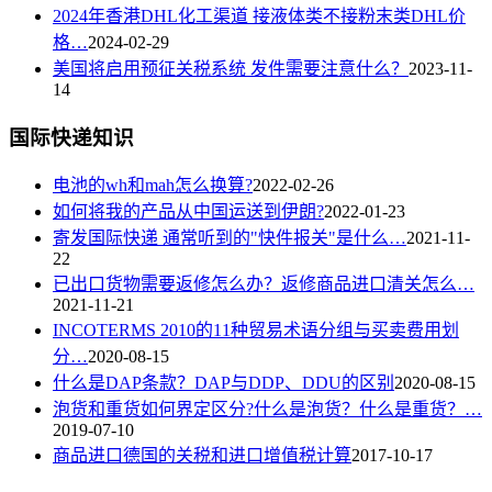
2024年香港DHL化工渠道 接液体类不接粉末类DHL价
专业爆棚！很值得合作的公司！通过沟通和交流能第一
格…
2024-02-29
时间解决问题，并且非常精准！赞！
美国将启用预征关税系统 发件需要注意什么？
2023-11-
14
客户:spawnzk
国际快递知识
服务很好,有问必答,很好的帮我想方案,箱单出来会继续
联系的，谢谢
电池的wh和mah怎么换算?
2022-02-26
客户:llnx2000
如何将我的产品从中国运送到伊朗?
2022-01-23
寄发国际快递 通常听到的"快件报关"是什么…
2021-11-
拿以前使用的几家货代公司比较，我发现...
22
已出口货物需要返修怎么办？返修商品进口清关怎么…
客户:risi***3428
2021-11-21
INCOTERMS 2010的11种贸易术语分组与买卖费用划
希望你们网点多一些，我天天发小包到你...
分…
2020-08-15
客户:tao***nxh
什么是DAP条款？DAP与DDP、DDU的区别
2020-08-15
泡货和重货如何界定区分?什么是泡货？什么是重货？…
华美联运网站的的价格查询工具很方便，很实...
2019-07-10
商品进口德国的关税和进口增值税计算
2017-10-17
客户:ke***son