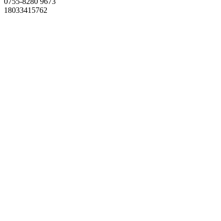
0755-8280 9673
18033415762