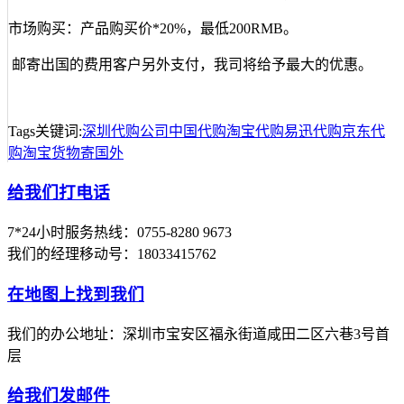
希望你们网点多一些，我天天发小包到你...
市场购买：产品购买价*20%，最低200RMB。
客户:xuehua***
邮寄出国的费用客户另外支付，我司将给予最大的优惠。
刚用华美联运，发了快10票的货，感觉总体...
客户:YESHENYU***
Tags关键词:
深圳代购公司
中国代购
淘宝代购
易迅代购
京东代
购
淘宝货物寄国外
还好你们晚上也收件，这样就有比较宽敞...
给我们打电话
客户:so8***068
7*24小时服务热线：0755-8280 9673
价格查询功能很好，价格透明一目了然，...
我们的经理移动号：18033415762
客户:lgq***238
在地图上找到我们
非常专业的公司,很满意.连国际贸易方面的问题,他们都
知道,知识很丰富。
我们的办公地址：深圳市宝安区福永街道咸田二区六巷3号首
层
客户:tops***858
给我们发邮件
非常专业的公司，服务态度很好，十分满意...