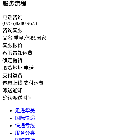
服务流程
效率很高，能够做到下午准时收货，第二...
电话咨询
客户:ALL***RO
(0755)8280 9673
咨询客服
品名,重量,体积,国家
客服报价
客服告知运费
确定提货
取货地址 电话
支付运费
包裹上线,支付运费
派送通知
确认派送时间
走进华美
国际快递
快递专线
服务分类