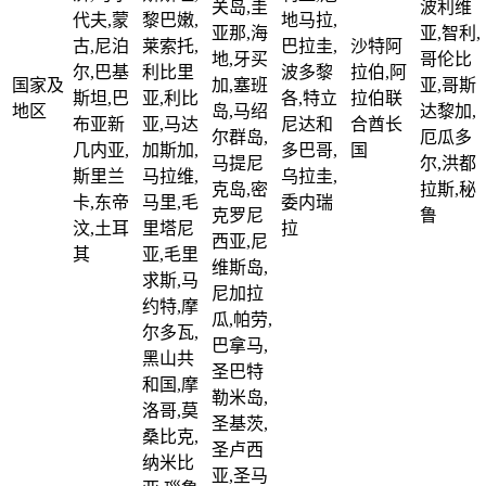
关岛,圭
波利维
代夫,蒙
黎巴嫩,
地马拉,
亚那,海
亚,智利,
古,尼泊
莱索托,
巴拉圭,
沙特阿
地,牙买
哥伦比
尔,巴基
利比里
波多黎
拉伯,阿
国家及
加,塞班
亚,哥斯
斯坦,巴
亚,利比
各,特立
拉伯联
地区
岛,马绍
达黎加,
布亚新
亚,马达
尼达和
合酋长
尔群岛,
厄瓜多
几内亚,
加斯加,
多巴哥,
国
马提尼
尔,洪都
斯里兰
马拉维,
乌拉圭,
克岛,密
拉斯,秘
卡,东帝
马里,毛
委内瑞
克罗尼
鲁
汶,土耳
里塔尼
拉
西亚,尼
其
亚,毛里
维斯岛,
求斯,马
尼加拉
约特,摩
瓜,帕劳,
尔多瓦,
巴拿马,
黑山共
圣巴特
和国,摩
勒米岛,
洛哥,莫
圣基茨,
桑比克,
圣卢西
纳米比
亚,圣马