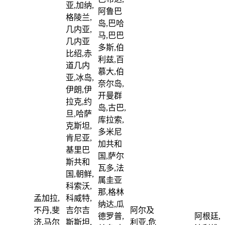
亚,加纳,
阿鲁巴
格陵兰,
岛,巴哈
几内亚,
马,巴巴
几内亚
多斯,伯
比绍,赤
利兹,百
道几内
慕大,伯
亚,冰岛,
奈尔岛,
伊朗,伊
开曼群
拉克,约
岛,古巴,
旦,哈萨
库拉索,
克斯坦,
多米尼
肯尼亚,
加共和
基里巴
国,萨尔
斯共和
瓦多,法
国,朝鲜,
属圭亚
科索沃,
那,格林
孟加拉,
科威特,
纳达,瓜
不丹,斐
吉尔吉
阿尔及
德罗普,
阿根廷,
济,马尔
斯斯坦,
利亚,危