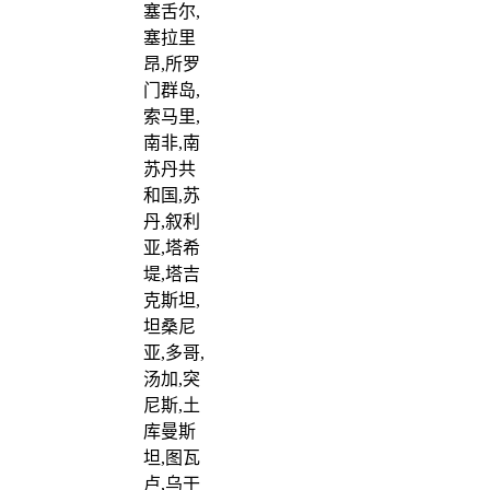
塞舌尔,
塞拉里
昂,所罗
门群岛,
索马里,
南非,南
苏丹共
和国,苏
丹,叙利
亚,塔希
堤,塔吉
克斯坦,
坦桑尼
亚,多哥,
汤加,突
尼斯,土
库曼斯
坦,图瓦
卢,乌干