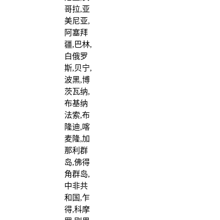
哥拉,亚
美尼亚,
阿塞拜
疆,巴林,
白俄罗
斯,贝宁,
波黑,博
茨瓦纳,
布基纳
法索,布
隆迪,喀
麦隆,加
那利群
岛,佛得
角群岛,
中非共
和国,乍
得,科摩