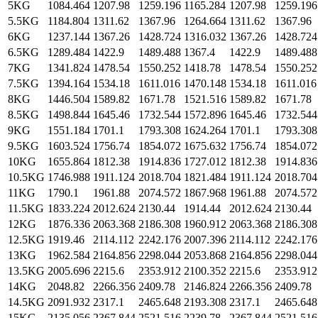
5KG
1084.464
1207.98
1259.196
1165.284
1207.98
1259.196
5.5KG
1184.804
1311.62
1367.96
1264.664
1311.62
1367.96
6KG
1237.144
1367.26
1428.724
1316.032
1367.26
1428.724
6.5KG
1289.484
1422.9
1489.488
1367.4
1422.9
1489.488
7KG
1341.824
1478.54
1550.252
1418.78
1478.54
1550.252
7.5KG
1394.164
1534.18
1611.016
1470.148
1534.18
1611.016
8KG
1446.504
1589.82
1671.78
1521.516
1589.82
1671.78
8.5KG
1498.844
1645.46
1732.544
1572.896
1645.46
1732.544
9KG
1551.184
1701.1
1793.308
1624.264
1701.1
1793.308
9.5KG
1603.524
1756.74
1854.072
1675.632
1756.74
1854.072
10KG
1655.864
1812.38
1914.836
1727.012
1812.38
1914.836
10.5KG
1746.988
1911.124
2018.704
1821.484
1911.124
2018.704
11KG
1790.1
1961.88
2074.572
1867.968
1961.88
2074.572
11.5KG
1833.224
2012.624
2130.44
1914.44
2012.624
2130.44
12KG
1876.336
2063.368
2186.308
1960.912
2063.368
2186.308
12.5KG
1919.46
2114.112
2242.176
2007.396
2114.112
2242.176
13KG
1962.584
2164.856
2298.044
2053.868
2164.856
2298.044
13.5KG
2005.696
2215.6
2353.912
2100.352
2215.6
2353.912
14KG
2048.82
2266.356
2409.78
2146.824
2266.356
2409.78
14.5KG
2091.932
2317.1
2465.648
2193.308
2317.1
2465.648
15KG
2135.056
2367.844
2521.516
2239.78
2367.844
2521.516