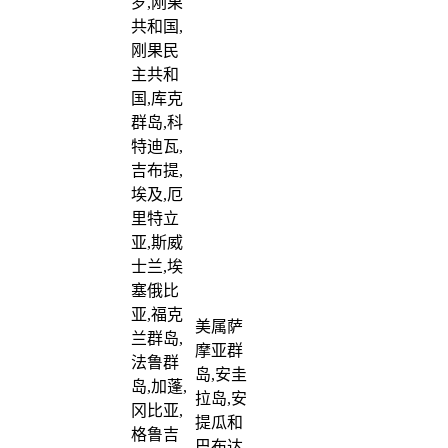
罗,刚果
共和国,
刚果民
主共和
国,库克
群岛,科
特迪瓦,
吉布提,
埃及,厄
里特立
亚,斯威
士兰,埃
塞俄比
亚,福克
美属萨
兰群岛,
摩亚群
法鲁群
岛,安圭
岛,加蓬,
拉岛,安
冈比亚,
提瓜和
格鲁吉
巴布达,