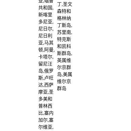
亚,瑙鲁
丁,圣文
共和国,
森特和
新喀里
格林纳
多尼亚,
丁斯岛,
尼日尔,
苏里南,
尼日利
特克斯
亚,马其
和凯科
顿,阿曼,
斯群岛,
卡塔尔,
英属维
留尼汪
尔京群
岛,俄罗
岛,美属
斯,卢旺
维尔京
达,西萨
群岛
摩亚,圣
多美和
普林西
比,塞内
加尔,塞
尔维亚,