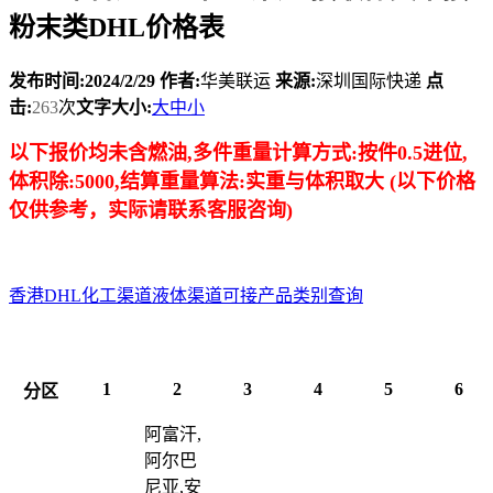
粉末类DHL价格表
发布时间:2024/2/29
作者:
华美联运
来源:
深圳国际快递
点
击:
263
次
文字大小:
大
中
小
以下报价均未含燃油,多件重量计算方式:按件0.5进位,
体积除:5000,结算重量算法:实重与体积取大 (以下价格
仅供参考，实际请联系客服咨询)
香港DHL化工渠道液体渠道可接产品类别查询
1
2
3
4
5
6
分区
阿富汗,
阿尔巴
尼亚,安