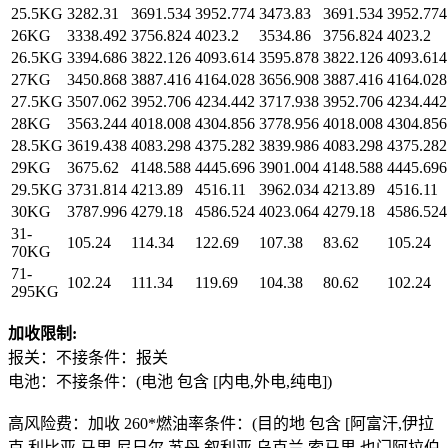
25.5KG
3282.31
3691.534
3952.774
3473.83
3691.534
3952.774
26KG
3338.492
3756.824
4023.2
3534.86
3756.824
4023.2
26.5KG
3394.686
3822.126
4093.614
3595.878
3822.126
4093.614
27KG
3450.868
3887.416
4164.028
3656.908
3887.416
4164.028
27.5KG
3507.062
3952.706
4234.442
3717.938
3952.706
4234.442
28KG
3563.244
4018.008
4304.856
3778.956
4018.008
4304.856
28.5KG
3619.438
4083.298
4375.282
3839.986
4083.298
4375.282
29KG
3675.62
4148.588
4445.696
3901.004
4148.588
4445.696
29.5KG
3731.814
4213.89
4516.11
3962.034
4213.89
4516.11
30KG
3787.996
4279.18
4586.524
4023.064
4279.18
4586.524
31-
105.24
114.34
122.69
107.38
83.62
105.24
70KG
71-
102.24
111.34
119.69
104.38
80.62
102.24
295KG
加收限制:
报关：不接条件：报关
电池：不接条件：(电池 包含 [内电,外电,纯电])
高风险费：加收 260*燃油率条件：(目的地 包含 [阿富汗,伊拉
克,利比亚,马里,尼日尔,苏丹,叙利亚,乌克兰,索马里,也门阿拉伯