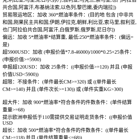
共合国,阿富汗,布基纳法索,以色列,黎巴嫩,委内瑞拉])
贸易限运地区：加收 360*燃油率条件：(目的地 包含 [中非共
和国,刚果民主共和国,伊朗,伊拉克,朝鲜,利比亚,索马里,叙利亚,
也门阿拉伯共合国,阿富汗,白俄罗斯,俄罗斯,尼日尔])
偏远：加收 5*燃油率*结算重, 最低:250*燃油率条件：(偏远=
是)
超5900USD：加收 (申报价值*7.8-46000)/1000*0.25+25条件：
(申报价值>=5900)
申报超120USD：加收 25条件：((申报价值>=120) 并且 (申报
价值USD<5900))
超限：不接条件：(单件最长CM>=320) 或 ((单件最长
CM>=140) 并且 (单件次长>=130)) 或 (单件实重KG>300)
超大件：加收 900*燃油率*符合条件的件数条件：(单件结算
重量>=68)
提示欧洲申报低于110需提供交易证明走货条件：((申报价值
USD
超长：加收 500*燃油率*符合条件的件数条件：((单件最长
CM>=118) 并且 (单件结算重量<=68))