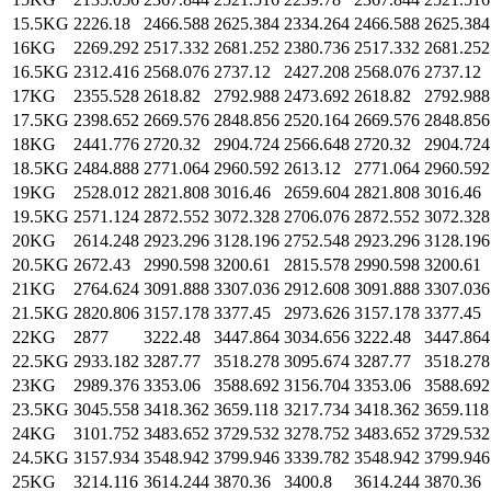
15.5KG
2226.18
2466.588
2625.384
2334.264
2466.588
2625.384
16KG
2269.292
2517.332
2681.252
2380.736
2517.332
2681.252
16.5KG
2312.416
2568.076
2737.12
2427.208
2568.076
2737.12
17KG
2355.528
2618.82
2792.988
2473.692
2618.82
2792.988
17.5KG
2398.652
2669.576
2848.856
2520.164
2669.576
2848.856
18KG
2441.776
2720.32
2904.724
2566.648
2720.32
2904.724
18.5KG
2484.888
2771.064
2960.592
2613.12
2771.064
2960.592
19KG
2528.012
2821.808
3016.46
2659.604
2821.808
3016.46
19.5KG
2571.124
2872.552
3072.328
2706.076
2872.552
3072.328
20KG
2614.248
2923.296
3128.196
2752.548
2923.296
3128.196
20.5KG
2672.43
2990.598
3200.61
2815.578
2990.598
3200.61
21KG
2764.624
3091.888
3307.036
2912.608
3091.888
3307.036
21.5KG
2820.806
3157.178
3377.45
2973.626
3157.178
3377.45
22KG
2877
3222.48
3447.864
3034.656
3222.48
3447.864
22.5KG
2933.182
3287.77
3518.278
3095.674
3287.77
3518.278
23KG
2989.376
3353.06
3588.692
3156.704
3353.06
3588.692
23.5KG
3045.558
3418.362
3659.118
3217.734
3418.362
3659.118
24KG
3101.752
3483.652
3729.532
3278.752
3483.652
3729.532
24.5KG
3157.934
3548.942
3799.946
3339.782
3548.942
3799.946
25KG
3214.116
3614.244
3870.36
3400.8
3614.244
3870.36