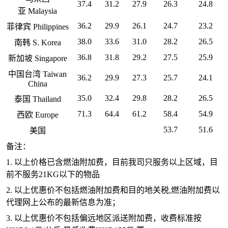
37.4
31.2
27.9
26.3
24.8
亚 Malaysia
36.2
29.9
26.1
24.7
23.2
菲律宾 Philippines
38.0
33.6
31.0
28.2
26.5
南韩 S. Korea
36.8
31.8
29.2
27.5
25.9
新加坡 Singapore
中国台湾 Taiwan
36.2
29.9
27.3
25.7
24.1
China
35.0
32.4
29.8
28.2
26.5
泰国 Thailand
71.3
64.4
61.2
58.4
54.9
西欧 Europe
53.7
51.6
美国
备注：
1. 以上价格已含燃油附加费，目前我司只服务以上区域，目
前不服务21KG以下的物品
2. 以上优惠价不包括燃油附加费和目的地关税,燃油附加费以
代理网上公布的最新信息为准；
3. 以上优惠价不包括偏远地区派送附加费，收费标准按