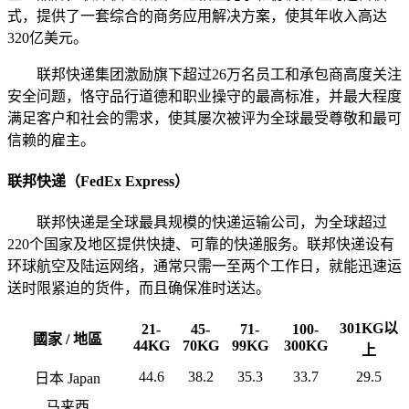
式，提供了一套综合的商务应用解决方案，使其年收入高达
320亿美元。
联邦快递集团激励旗下超过26万名员工和承包商高度关注
安全问题，恪守品行道德和职业操守的最高标准，并最大程度
满足客户和社会的需求，使其屡次被评为全球最受尊敬和最可
信赖的雇主。
联邦快递（FedEx Express）
联邦快递是全球最具规模的快递运输公司，为全球超过
220个国家及地区提供快捷、可靠的快递服务。联邦快递设有
环球航空及陆运网络，通常只需一至两个工作日，就能迅速运
送时限紧迫的货件，而且确保准时送达。
301KG以
21-
45-
71-
100-
國家 / 地區
44KG
70KG
99KG
300KG
上
44.6
38.2
35.3
33.7
29.5
日本 Japan
马来西