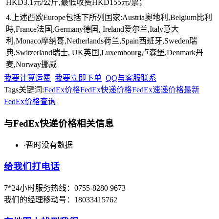
HKD3.1元/公斤,最低收费HKD155元/票；
4.上述西欧Europe包括下所列国家:Austria奧地利,Belgium比利
時,France法国,Germany德国, Ireland爱尔兰,Italy意大
利,Monaco摩纳哥,Netherlands荷兰,Spain西班牙,Sweden瑞
典,Switzerland瑞士, UK英国,Luxembourg卢森堡,Denmark丹
麦,Norway挪威
我要计算运费
我要立即下单
QQ与客服联系
Tags关键词:
FedEx价格
FedEx快递价格
FedEx速递价格
最新
FedEx价格查询
与FedEx快递价格相关信息
·
暂时没有数据
给我们打电话
7*24小时服务热线：0755-8280 9673
我们的经理移动号：18033415762